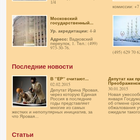
1/4
комиссии: +7 
Московский
государственный...
Ур. акредитации:
4-й
Адресс:
Вадковский
переулок, 1. Тел.: (499)
973-30-76.
(495) 629 70 6
Последние новости
В "ЕР" считают...
Депутат как 
Преображенс
02.02.2015
30.01.2015
Депутат Ирина Яровая,
через которую Единая
Новая ужесообщ
Россия в последние
января Госдум
годы представляет
об отмене срок
многие из самых
обжалования у
жестких и непопулярных инициатив, за
ожидали такого.
что Яровая...
Статьи