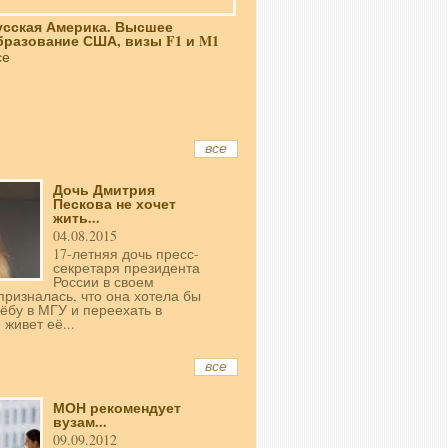
усская Америка. Высшее
бразование США, визы F1 и M1
се
все
Дочь Дмитрия
Пескова не хочет
жить...
04.08.2015
17-летняя дочь пресс-
секретаря президента
России в своем
призналась, что она хотела бы
чёбу в МГУ и переехать в
 живет её...
все
МОН рекомендует
вузам...
09.09.2012