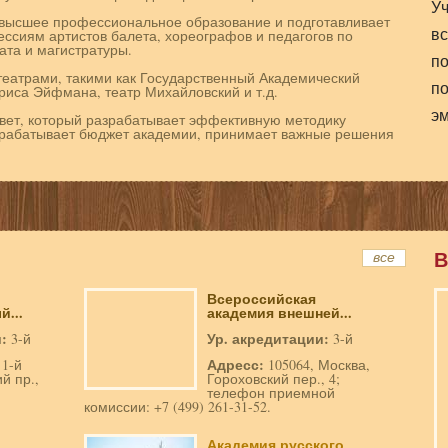
У
 высшее профессиональное образование и подготавливает
вс
ессиям артистов балета, хореографов и педагогов по
та и магистратуры.
по
театрами, такими как Государственный Академический
по
риса Эйфмана, театр Михайловский и т.д.
э
овет, который разрабатывает эффективную методику
азрабатывает бюджет академии, принимает важные решения
В
все
Всероссийская
...
академия внешней...
и:
Ур. акредитации:
3-й
3-й
Адресс:
 1-й
105064, Москва,
й пр.,
Гороховский пер., 4;
телефон приемной
комиссии: +7 (499) 261-31-52.
Академия русского