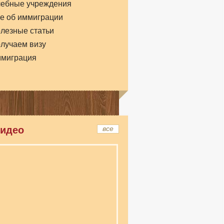
чебные учреждения
е об иммиграции
лезные статьи
лучаем визу
ммиграция
идео
все