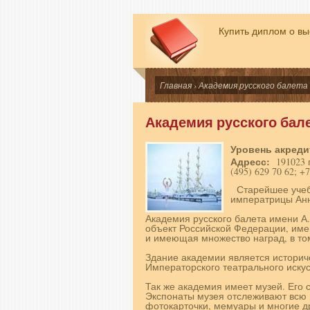
Купить диплом о в
Главная
› Академия русского балета 
Академия русского бале
Уровень акред
Адресс:
191023 
(495) 629 70 62; +7
Старейшее учеб
императрицы Ан
Академия русского балета имени А.
объект Российской Федерации, име
и имеющая множество наград, в то
Здание академии является истори
Императорского театрального искус
Так же академия имеет музей. Его
Экспонаты музея отслеживают всю и
фотокарточки, мемуары и многие 