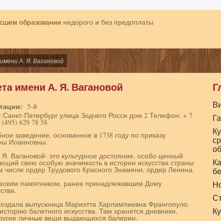
ысшем образовании
недорого и без предоплаты
имени А. Я. Вагановой
та имени А. Я. Вагановой
Г
В
итации:
5-й
г.Санкт-Петербург улица Зодчего Росси дом 2 Телефон: + 7
Г
 (495) 629 78 58
Ку
ное заведение, основанное в 1738 году по приказу
с
ны Иоанновны.
об
 Я. Вагановой- это культурное достояние, особо ценный
Ка
ющий свою особую значимость в истории искусства страны
м числе ордер Трудового Красного Знамени, ордер Ленина.
б
ческим памятником, ранее принадлежавшим Дому
Н
ства.
С
 создала выпускница Мариэтта Харлампиевна Франгопуло.
Ку
сторию балетного искусства. Там хранятся дневники,
другие личные вещи выдающихся балерин.