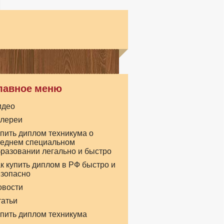
лавное меню
идео
алереи
пить диплом техникума о
реднем специальном
разовании легально и быстро
к купить диплом в РФ быстро и
езопасно
овости
татьи
пить диплом техникума