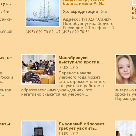
ут...
балета имени А. Я...
Р
и:
Ур. акредитации:
4-й
5-й
о
В
Адресс:
Санкт-
191023 г.Санкт-
Петербург улица Зодчего
6
Росси дом 2 Телефон: + 7
-60-40
(495) 629 70 62; +7 (495) 629 78 58
их, не
Минобрнауки
выступило против...
04.08.2015
в
Перенос начала
России
учебного года может
на
стать стрессом для тех,
кто учится и работает в
ентов
образовательных учреждениях, это
интервью 
...
негативно скажется на учебном...
бросить у
Париж, где
денты
Львовский облсовет
требует уволить...
10.09.2012